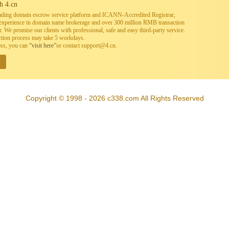
h 4.cn
leading domain escrow service platform and ICANN-Accredited Registrar,
h experience in domain name brokerage and over 300 million RMB transaction
. We promise our clients with professional, safe and easy third-party service.
ction process may take 5 workdays.
ess, you can
“visit here”
or contact support@4.cn.
W
Copyright © 1998 - 2026 c338.com All Rights Reserved