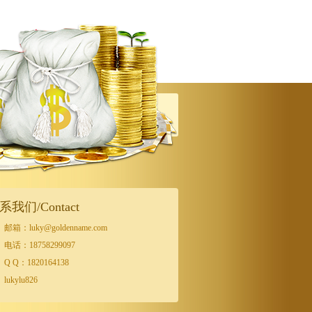
系我们/Contact
邮箱：luky@goldenname.com
电话：18758299097
Q Q：1820164138
lukylu826