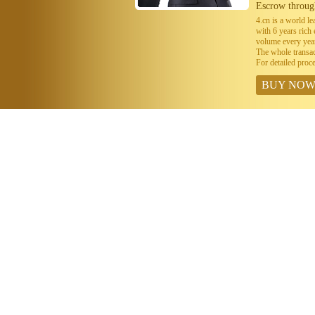
Escrow throug
4.cn is a world 
with 6 years ric
volume every year
The whole transa
For detailed proc
BUY NO